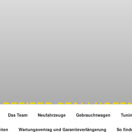
 PFEIFER STALLHOFE
Das Team
Neufahrzeuge
Gebrauchtwagen
Tuni
statt
iten
Wartungsvertrag und Garantieverlängerung
So find