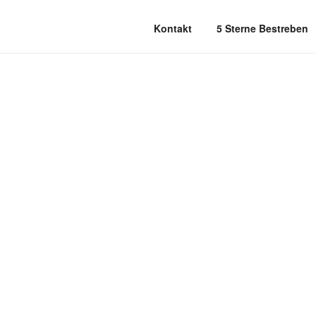
Kontakt
5 Sterne Bestreben
HERZLICH 
Ein Familienb
Bei uns zäh