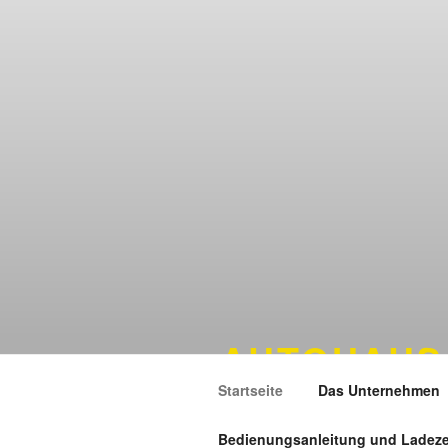
AUTOHAUS
Startseite
Das Unternehmen
Renault und Dacia Vertragswerk
Bedienungsanleitung und Ladeze