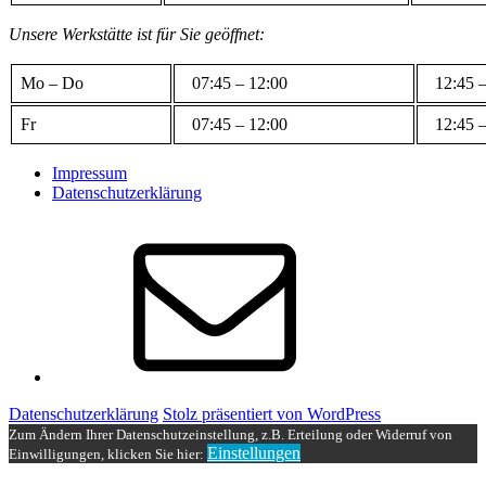
Unsere Werkstätte ist für Sie geöffnet:
Mo – Do
07:45 – 12:00
12:45 –
Fr
07:45 – 12:00
12:45 –
Impressum
Datenschutzerklärung
E-
Mail
Datenschutzerklärung
Stolz präsentiert von WordPress
Zum Ändern Ihrer Datenschutzeinstellung, z.B. Erteilung oder Widerruf von
Einstellungen
Einwilligungen, klicken Sie hier: